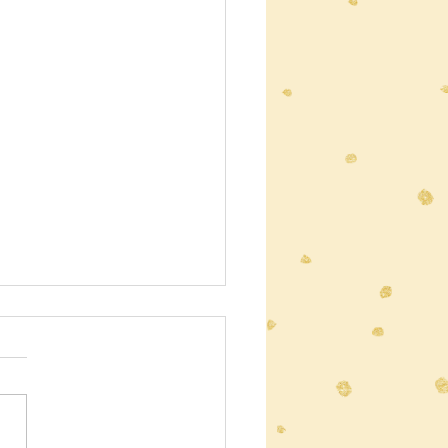
ニュースレター
者の皆様へ 暑くなってきま
！気温が上がってきています
、お子様には毎日水筒を持た
くださいますようお願いいた