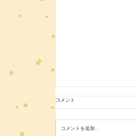
7月ニュースレター
コメント
保護者の皆様へ 梅雨の季節を迎
えていますが、皆様いかがお過ご
しでしょうか。 6月も、生徒たち
コメントを追加…
はさまざまな学びや体験を通して