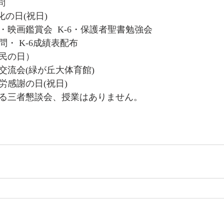
問
　文化の日(祝日)
校集会・映画鑑賞会  K-6・保護者聖書勉強会
館訪問・ K-6成績表配布
（県民の日）
ポーツ交流会(緑が丘大体育館)
　勤労感謝の日(祝日)
生徒による三者懇談会、授業はありません。