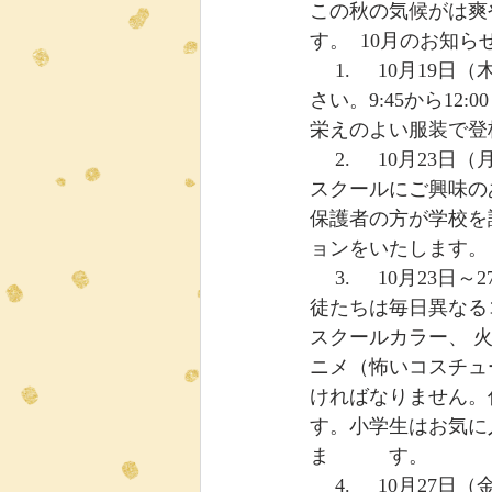
この秋の気候がは爽
す。  10月のお知
 　1.     10月19日（木）は写真撮影の日です！生徒たちは制服かスクールTシャツを着てくだ
さい。9:45から1
栄えのよい服装で登
 　2.     10月23日（月）はオープンキャンパスです。ニューライフ・インターナショナル・
スクールにご興味の
保護者の方が学校を
ョンをいたします。
 　3.     10月23日～27日は、7年生以上の全生徒を対象としたスピリット・ウィークです。生
徒たちは毎日異なる
スクールカラー、 火
ニメ（怖いコスチュ
ければなりません。
す。小学生はお気に
ま　　　す。
 　4.     10月27日（金）は秋のパーティーの日です！各クラスにパーティー用の食べ物を提