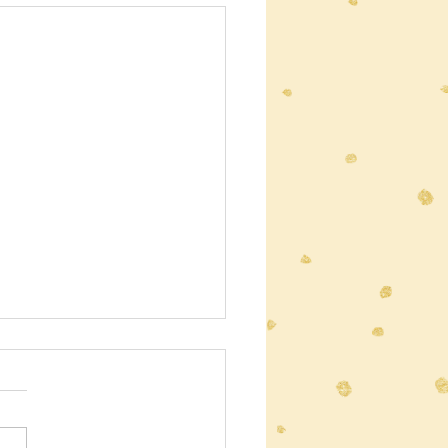
ニュースレター
者の皆様へ 暑くなってきま
！気温が上がってきています
、お子様には毎日水筒を持た