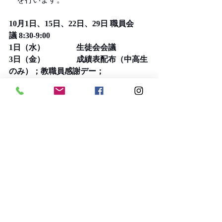
10月1日、15日、22日、29日 職員会
議 8:30-9:00
1日（水）                生徒会会議
3日（金）                成績表配布（中高生
のみ）；教職員感謝デー；
全校集会 9:05～ 4～6年生によるウクレ
レ演奏発表
6日（月）                教員研修日   生徒は
休校
8日（水）                理事会 15:30
9日（木）                1～3年生対象「100
日目のお祝い」行事
10日・24日（金）       図書館訪問
13 日                     休校（祝日）
14-17 火-金           校長がWASC審査のた
め愛知のインターナショナルスクール
を訪問