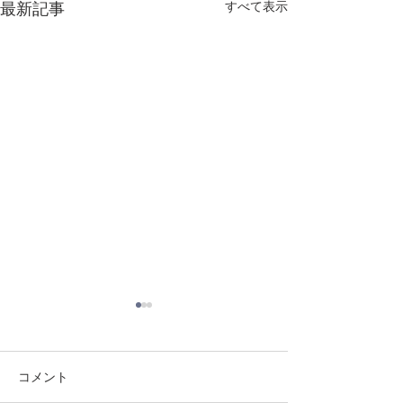
最新記事
すべて表示
6月ニュースレ
保護者の皆様へ 
ました！気温が上
コメント
Zoe
いますので、お子