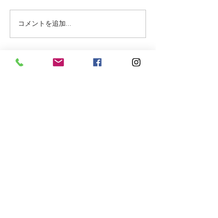
水筒を持たせてく
ようお願いいたし
コメントを追加…
お、本校の自動販
水、お茶、スポー
も生徒向けの価格
います。 夏季の
住所
いて 熱中症予防
の基準に従って活
Asahi 5-4-16
す。 28℃まで：
Kofu, Yamanashi
400-0025
動（30～60分） 28
Japan
​
分ごとに水分補給
〒
400-0025
ら屋外活動 32
​山梨県甲府市朝日5-4-16
お問い合わせ
☎ ：055-287-9577
日本語・英語（9:00～16:00）
携帯：090-6014-2663