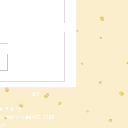
ニュースレター
者の皆様へ 暑くなってきま
！気温が上がってきています
、お子様には毎日水筒を持た
くださいますようお願いいた
す。なお、本校の自動販売機
、水、お茶、スポーツドリン
生徒向けの価格で販売してい
。 夏季の暑さ対策について
住所
症予防のため、以下の基準に
て活動を行います。 28℃ま
hi 5-4-16
通常の屋外活動（30～60分）
u, Yamanashi 400-0025
～31℃：15分ごとに水分補給を
pan
ながら屋外活動 32