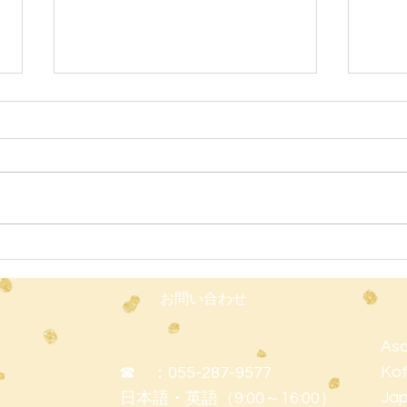
6月
保護
した
Zoe
ので
せて
しま
では
クも
ます
お問い合わせ
熱中
従っ
Asa
で：
Kof
☎ ：055-287-9577
28
Ja
日本語・英語（9:00～16:00）
行い