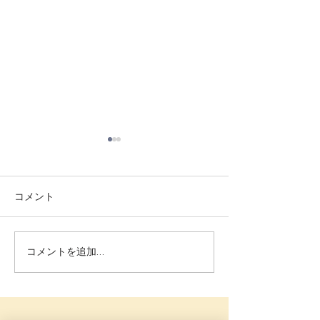
6月ニュースレ
保護者の皆様へ 
ました！気温が上
コメント
Zoe
いますので、お子
水筒を持たせてく
ようお願いいたし
コメントを追加…
お、本校の自動販
水、お茶、スポー
も生徒向けの価格
います。 夏季の